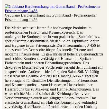
Gabbiano Barbierumhang mit Gummiband - Professioneller
Friseurumhang J-456
Die Marke steht seit Jahren für hochwertige Produkte im
professionellen Friseur- und Kosmetikbereich. Das
umfangreiche Sortiment reicht von praktischem Zubehör bis zu
spezialisierten Arbeitsmitteln für den Salon. Optimaler Schutz
und Hygiene in der Friseurpraxis Der Friseurumhang J-456 ist
ein essentielles Accessoire für professionelle Friseure und
moderne Friseursalons. Er gewährleistet hohe Hygienestandards
und schützt Kunden zuverlässig vor Haarschnitt-Spritzern,
Färbemitteln und anderen Behandlungsprodukten. Das
dekorative Muster auf der Vorderseite verleiht dem Umhang ein
ansprechendes Äußeres – ideal für jeden Salon-Stil. Vielfältig
einsetzbar im Beauty-Bereich Der Umhang J-456 eignet sich
hervorragend für sämtliche Dienstleistungen in Friseursalons
und Kosmetikstudios – vom klassischen Haarschnitt über
Haarfärbung bis zu Make-up und Henna-Behandlungen. Das
wasserdichte Material schützt die Kleidung effektiv vor
Verschmutzungen durch alle gängigen Salon-Produkte. Das
elastische Gummiband am Hals sitzt bequem und verhindert
zuverlässig, dass Haare und Produktreste unter den Umhang