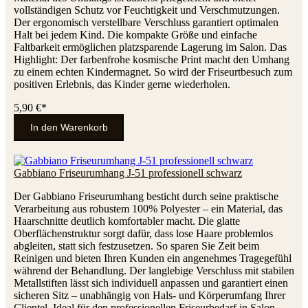
vollständigen Schutz vor Feuchtigkeit und Verschmutzungen.
Der ergonomisch verstellbare Verschluss garantiert optimalen
Halt bei jedem Kind. Die kompakte Größe und einfache
Faltbarkeit ermöglichen platzsparende Lagerung im Salon. Das
Highlight: Der farbenfrohe kosmische Print macht den Umhang
zu einem echten Kindermagnet. So wird der Friseurtbesuch zum
positiven Erlebnis, das Kinder gerne wiederholen.
5,90 €*
In den Warenkorb
Gabbiano Friseurumhang J-51 professionell schwarz
Der Gabbiano Friseurumhang besticht durch seine praktische
Verarbeitung aus robustem 100% Polyester – ein Material, das
Haarschnitte deutlich komfortabler macht. Die glatte
Oberflächenstruktur sorgt dafür, dass lose Haare problemlos
abgleiten, statt sich festzusetzen. So sparen Sie Zeit beim
Reinigen und bieten Ihren Kunden ein angenehmes Tragegefühl
während der Behandlung. Der langlebige Verschluss mit stabilen
Metallstiften lässt sich individuell anpassen und garantiert einen
sicheren Sitz – unabhängig von Hals- und Körperumfang Ihrer
Clientel. Ideal für den professionellen Friseurbedarf in Salon