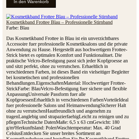
In den Warenkorb
Kosmetikband Frottee Blau – Professionelle Stirnband
Farbe:
Blau
Das Kosmetikband Frottee in Blau ist ein unverzichtbares
Accessoire fuer professionelle Kosmetiksalons und die private
Anwendung zu Hause. Hergestellt aus hochwertigem Frottee-
Strick bietet es optimalen Komfort und Funktionalitaet. Die
praktische Velcro-Befestigung passt sich jeder Kopfgroesse an
und sitzt perfekt, ohne zu verrutschen. Erhaeltlich in
verschiedenen Farben, ist dieses Band ein vielseitiger Begleiter
bei kosmetischen und professionellen
Behandlungen.EigenschaftenMaterial: Hochwertiger Frottee-
StrickFarbe: BlauVelcro-Befestigung fuer sichere und flexible
AnpassungUniversale Passform fuer alle
KopfgroessenErhaeltlich in verschiedenen FarbenVorteileIdeal
fuer professionelle Salons und HeimanwendungSicherer Halt
ohne zu verrutschenHautfreundlich und angenehm zu
tragenLanglebig und strapazierfaehigLeicht zu reinigen und zu
pflegenTechnische DatenMaße: 6,5 x 63 cmGewicht: 180
g/m²Herkunftsland: PolenWaschtemperatur: Max. 40 Grad
CelsiusEntdecken Sie unser breites Sortiment an
Kosmetikzubehoer und bestellen Sie Ihr Kosmetikband Frottee