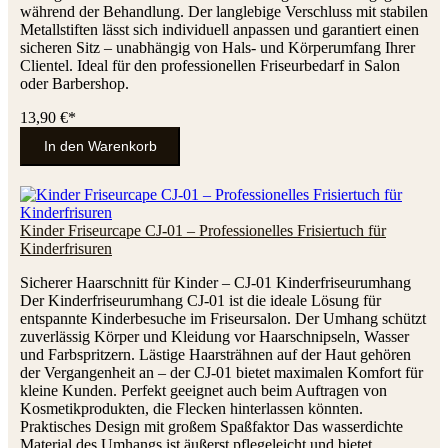
während der Behandlung. Der langlebige Verschluss mit stabilen
Metallstiften lässt sich individuell anpassen und garantiert einen
sicheren Sitz – unabhängig von Hals- und Körperumfang Ihrer
Clientel. Ideal für den professionellen Friseurbedarf in Salon
oder Barbershop.
13,90 €*
In den Warenkorb
Kinder Friseurcape CJ-01 – Professionelles Frisiertuch für
Kinderfrisuren
Sicherer Haarschnitt für Kinder – CJ-01 Kinderfriseurumhang
Der Kinderfriseurumhang CJ-01 ist die ideale Lösung für
entspannte Kinderbesuche im Friseursalon. Der Umhang schützt
zuverlässig Körper und Kleidung vor Haarschnipseln, Wasser
und Farbspritzern. Lästige Haarsträhnen auf der Haut gehören
der Vergangenheit an – der CJ-01 bietet maximalen Komfort für
kleine Kunden. Perfekt geeignet auch beim Auftragen von
Kosmetikprodukten, die Flecken hinterlassen könnten.
Praktisches Design mit großem Spaßfaktor Das wasserdichte
Material des Umhangs ist äußerst pflegeleicht und bietet