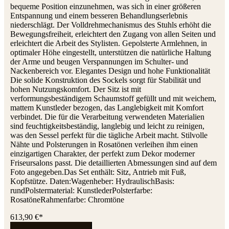
bequeme Position einzunehmen, was sich in einer größeren
Entspannung und einem besseren Behandlungserlebnis
niederschlägt. Der Volldrehmechanismus des Stuhls erhöht die
Bewegungsfreiheit, erleichtert den Zugang von allen Seiten und
erleichtert die Arbeit des Stylisten. Gepolsterte Armlehnen, in
optimaler Höhe eingestellt, unterstützen die natürliche Haltung
der Arme und beugen Verspannungen im Schulter- und
Nackenbereich vor. Elegantes Design und hohe Funktionalität
Die solide Konstruktion des Sockels sorgt für Stabilität und
hohen Nutzungskomfort. Der Sitz ist mit
verformungsbeständigem Schaumstoff gefüllt und mit weichem,
mattem Kunstleder bezogen, das Langlebigkeit mit Komfort
verbindet. Die für die Verarbeitung verwendeten Materialien
sind feuchtigkeitsbeständig, langlebig und leicht zu reinigen,
was den Sessel perfekt für die tägliche Arbeit macht. Stilvolle
Nähte und Polsterungen in Rosatönen verleihen ihm einen
einzigartigen Charakter, der perfekt zum Dekor moderner
Friseursalons passt. Die detaillierten Abmessungen sind auf dem
Foto angegeben.Das Set enthält: Sitz, Antrieb mit Fuß,
Kopfstütze. Daten:Wagenheber: HydraulischBasis:
rundPolstermaterial: KunstlederPolsterfarbe:
RosatöneRahmenfarbe: Chromtöne
613,90 €*