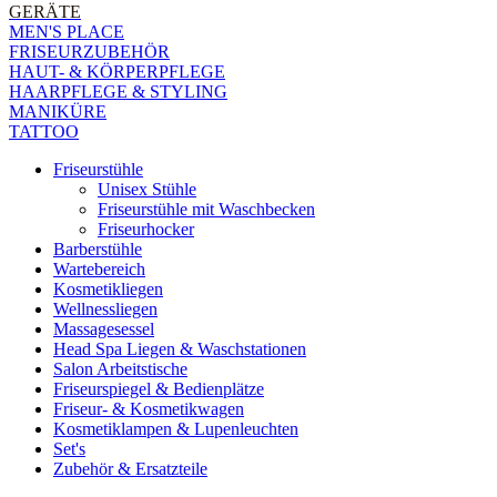
GERÄTE
MEN'S PLACE
FRISEURZUBEHÖR
HAUT- & KÖRPERPFLEGE
HAARPFLEGE & STYLING
MANIKÜRE
TATTOO
Friseurstühle
Unisex Stühle
Friseurstühle mit Waschbecken
Friseurhocker
Barberstühle
Wartebereich
Kosmetikliegen
Wellnessliegen
Massagesessel
Head Spa Liegen & Waschstationen
Salon Arbeitstische
Friseurspiegel & Bedienplätze
Friseur- & Kosmetikwagen
Kosmetiklampen & Lupenleuchten
Set's
Zubehör & Ersatzteile