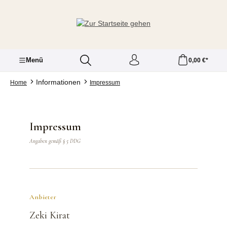
Zum Hauptinhalt springen
Menü
0,00 €*
Informationen
Home
Impressum
Impressum
Angaben gemäß § 5 DDG
Anbieter
Zeki Kirat