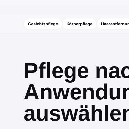
Gesichtspflege
Körperpflege
Haarentfernu
Pflege na
Anwendu
auswähle