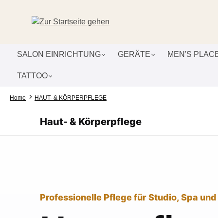
um Hauptinhalt springen
Zur Suche springen
Zur Hauptnavigation springen
SALON EINRICHTUNG
GERÄTE
MEN'S PLAC
TATTOO
Home
HAUT- & KÖRPERPFLEGE
Haut- & Körperpflege
Professionelle Pflege für Studio, Spa und