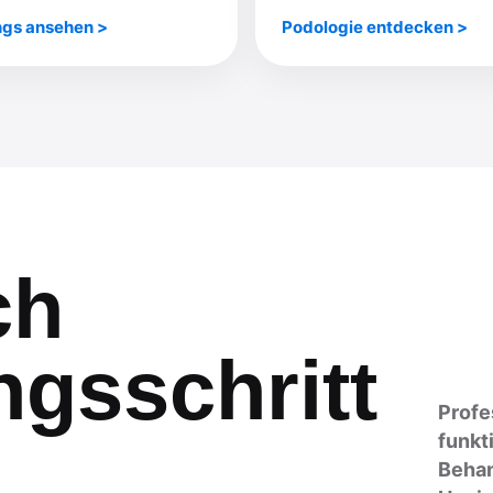
ngs ansehen
Podologie entdecken
ch
gsschritt
Profe
funkt
Behan