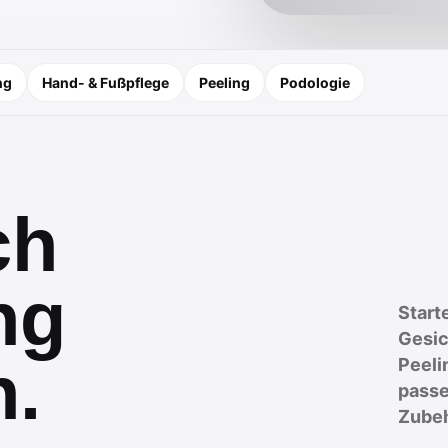
ng
Hand- & Fußpflege
Peeling
Podologie
ch
ng
Start
Gesic
n.
Peeli
passe
Zubeh