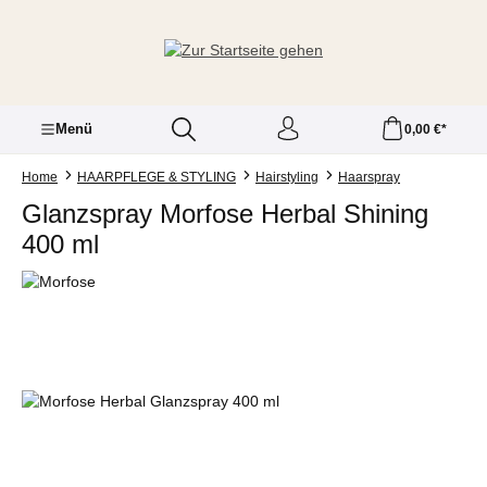
Zum Hauptinhalt springen
Menü
0,00 €*
Home
HAARPFLEGE & STYLING
Hairstyling
Haarspray
Glanzspray Morfose Herbal Shining
400 ml
Bildergalerie überspringen