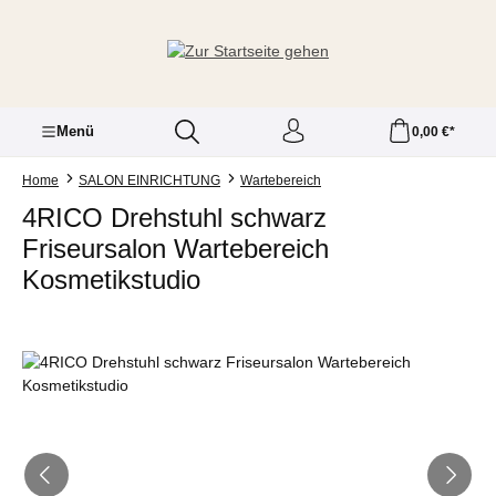
Zum Hauptinhalt springen
Menü
0,00 €*
Home
SALON EINRICHTUNG
Wartebereich
4RICO Drehstuhl schwarz
Friseursalon Wartebereich
Kosmetikstudio
Bildergalerie überspringen