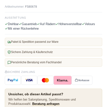
Artikelnummer:
FS80678
AUSSTATTUNG
Drehbar
Gasantrieb
Auf Rädern
Höhenverstellbar
Velours
Mit einer Rückenlehne
Paket & Spedition passend zur Ware
Sichere Zahlung & Käuferschutz
Persönliche Beratung vom Fachhandel
SICHERE ZAHLUNG
Klarna.
Pay
Pal
Vorkasse
Unsicher, ob dieser Artikel passt?
Wir helfen bei Salonplanung, Speditionsware und
Produktauswahl.
Beratung anfragen