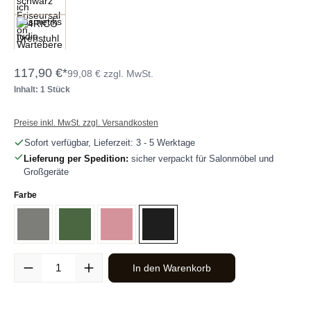
117,90 €*
99,08 € zzgl. MwSt.
Inhalt: 1 Stück
Preise inkl. MwSt. zzgl. Versandkosten
Sofort verfügbar, Lieferzeit: 3 - 5 Werktage
Lieferung per Spedition:
sicher verpackt für Salonmöbel und
Großgeräte
auswählen
Farbe
Grau
Grün
Rosa
Schwarz
Produkt Anzahl: Gib den gewünschten Wert ein oder benutze die Sc
In den Warenkorb