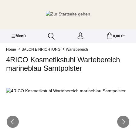
Zum Hauptinhalt springen
Menü
0,00 €*
Home
SALON EINRICHTUNG
Wartebereich
4RICO Kosmetikstuhl Wartebereich
marineblau Samtpolster
Bildergalerie überspringen