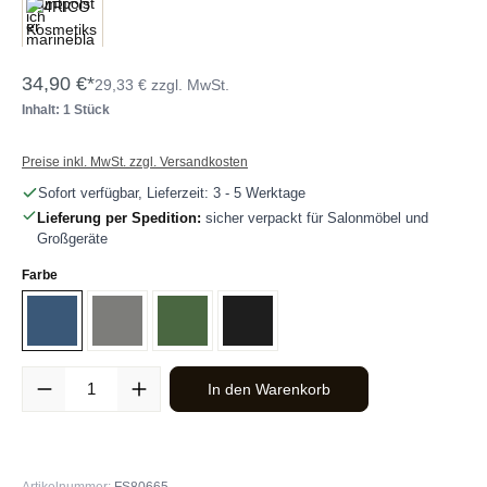
34,90 €*
29,33 € zzgl. MwSt.
Inhalt: 1 Stück
Preise inkl. MwSt. zzgl. Versandkosten
Sofort verfügbar, Lieferzeit: 3 - 5 Werktage
Lieferung per Spedition:
sicher verpackt für Salonmöbel und
Großgeräte
auswählen
Farbe
Blau
Grau
Grün
Schwarz
Produkt Anzahl: Gib den gewünschten Wert ein oder benutze die Sc
In den Warenkorb
Artikelnummer:
FS80665