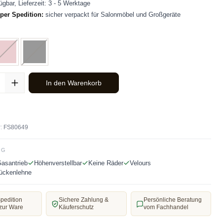
ügbar, Lieferzeit: 3 - 5 Werktage
per Spedition:
sicher verpackt für Salonmöbel und Großgeräte
len
Rosa
(Diese Option ist zurzeit nicht verfügbar.)
Schwarz
(Diese Option ist zurzeit nicht verfügbar.)
ahl: Gib den gewünschten Wert ein oder benutze die Schaltflächen u
In den Warenkorb
:
FS80649
NG
asantrieb
Höhenverstellbar
Keine Räder
Velours
Rückenlehne
pedition
Sichere Zahlung &
Persönliche Beratung
zur Ware
Käuferschutz
vom Fachhandel