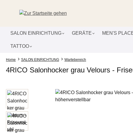
um Hauptinhalt springen
Zur Suche springen
Zur Hauptnavigation springen
SALON EINRICHTUNG
GERÄTE
MEN'S PLAC
TATTOO
Home
SALON EINRICHTUNG
Wartebereich
4RICO Salonhocker grau Velours - Friseu
Bildergalerie überspringen