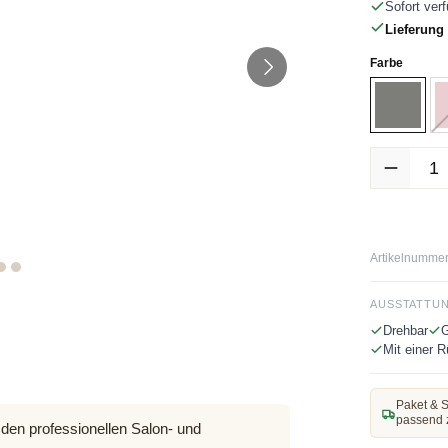
Sofort verf
Lieferung 
auswäh
Farbe
Grau
Produkt Anz
Artikelnummer
AUSSTATTU
Drehbar
G
Mit einer 
Paket & S
passend 
 den professionellen Salon- und