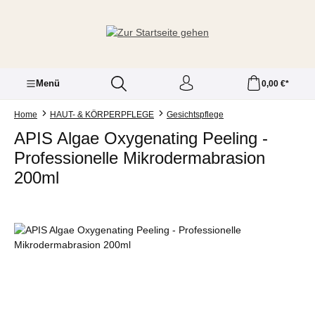
Zum Hauptinhalt springen
Menü
0,00 €*
Home
HAUT- & KÖRPERPFLEGE
Gesichtspflege
APIS Algae Oxygenating Peeling -
Professionelle Mikrodermabrasion
200ml
Bildergalerie überspringen