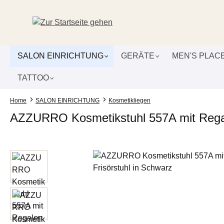
um Hauptinhalt springen
Zur Suche springen
Zur Hauptnavigation springen
SALON EINRICHTUNG
GERÄTE
MEN'S PLAC
TATTOO
Home
SALON EINRICHTUNG
Kosmetikliegen
AZZURRO Kosmetikstuhl 557A mit Regalen
Bildergalerie überspringen