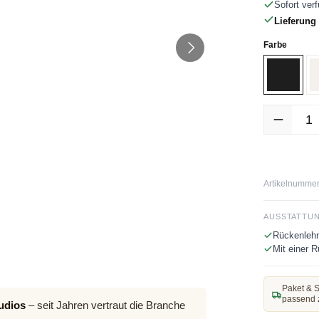
Sofort verf
Lieferung 
auswäh
Farbe
Schwar
Produkt Anz
Artikelnummer
AUSSTATTU
Rückenlehn
Mit einer 
Paket & S
passend 
udios
– seit Jahren vertraut die Branche