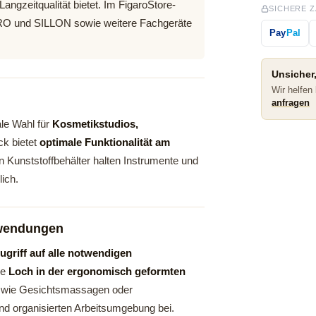
angzeitqualität bietet. Im FigaroStore-
SICHERE 
RRO und SILLON sowie weitere Fachgeräte
Pay
Pal
Unsicher,
Wir helfen
anfragen
ale Wahl für
Kosmetikstudios,
ck bietet
optimale Funktionalität am
n Kunststoffbehälter halten Instrumente und
lich.
nwendungen
ugriff auf alle notwendigen
le
Loch in der ergonomisch geformten
n wie Gesichtsmassagen oder
nd organisierten Arbeitsumgebung bei.