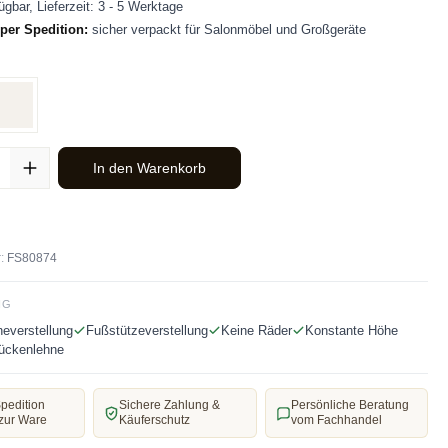
ügbar, Lieferzeit: 3 - 5 Werktage
per Spedition:
sicher verpackt für Salonmöbel und Großgeräte
len
z
Weiß
ahl: Gib den gewünschten Wert ein oder benutze die Schaltflächen u
In den Warenkorb
:
FS80874
NG
everstellung
Fußstützeverstellung
Keine Räder
Konstante Höhe
Rückenlehne
pedition
Sichere Zahlung &
Persönliche Beratung
zur Ware
Käuferschutz
vom Fachhandel