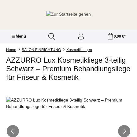
Zum Hauptinhalt springen
Menü
0,00 €*
Home
SALON EINRICHTUNG
Kosmetikliegen
AZZURRO Lux Kosmetikliege 3-teilig
Schwarz – Premium Behandlungsliege
für Friseur & Kosmetik
Bildergalerie überspringen