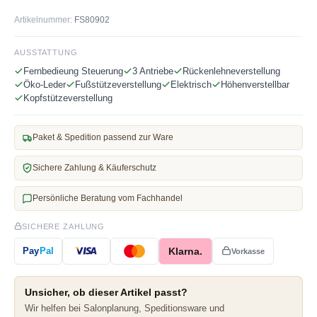
Artikelnummer:
FS80902
AUSSTATTUNG
Fernbedieung Steuerung
3 Antriebe
Rückenlehneverstellung
Öko-Leder
Fußstützeverstellung
Elektrisch
Höhenverstellbar
Kopfstützeverstellung
Paket & Spedition passend zur Ware
Sichere Zahlung & Käuferschutz
Persönliche Beratung vom Fachhandel
SICHERE ZAHLUNG
Klarna.
Pay
Pal
Vorkasse
Unsicher, ob dieser Artikel passt?
Wir helfen bei Salonplanung, Speditionsware und