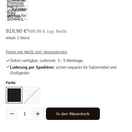
819,90 €*
688,99 € zzgl. MwSt.
Inhalt: 1 Stück
Preise inkl. MwSt. zzgl. Versandkosten
Sofort verfügbar, Lieferzeit: 3 - 5 Werktage
Lieferung per Spedition:
sicher verpackt für Salonmöbel und
Großgeräte
auswählen
Farbe
Schwarz
Weiß
(Diese Option ist zurzeit nicht verfügbar.)
Produkt Anzahl: Gib den gewünschten Wert ein oder benutze die Sc
In den Warenkorb