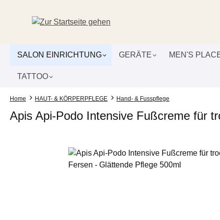
um Hauptinhalt springen
Zur Suche springen
Zur Hauptnavigation springen
SALON EINRICHTUNG
GERÄTE
MEN'S PLAC
TATTOO
Home
HAUT- & KÖRPERPFLEGE
Hand- & Fusspflege
Apis Api-Podo Intensive Fußcreme für t
Bildergalerie überspringen