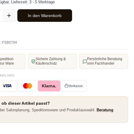
ügbar, Lieferzeit: 3 - 5 Werktage
ahl: Gib den gewünschten Wert ein oder benutze die Schaltflächen u
In den Warenkorb
:
FS80794
pedition
Sichere Zahlung &
Persönliche Beratung
zur Ware
Käuferschutz
vom Fachhandel
ZAHLUNG
Klarna.
Vorkasse
 ob dieser Artikel passt?
 bei Salonplanung, Speditionsware und Produktauswahl.
Beratung