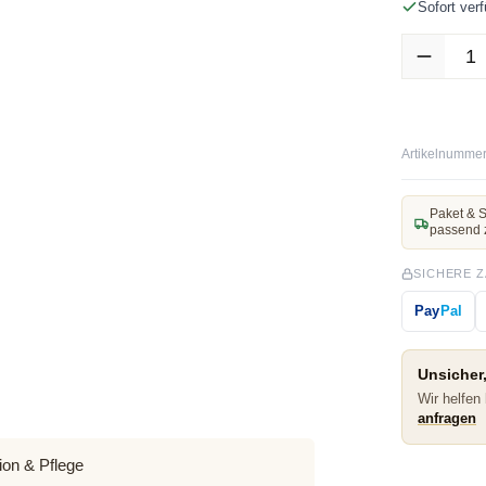
Sofort verf
Produkt Anz
Artikelnummer
Paket & S
passend 
SICHERE 
Pay
Pal
Unsicher,
Wir helfen
anfragen
ion & Pflege