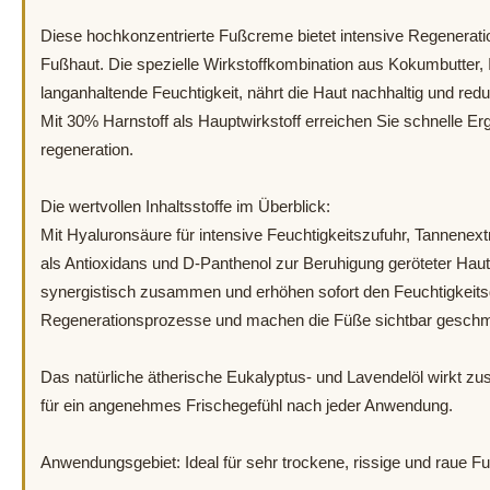
Diese hochkonzentrierte Fußcreme bietet intensive Regeneratio
Fußhaut. Die spezielle Wirkstoffkombination aus Kokumbutter, 
langanhaltende Feuchtigkeit, nährt die Haut nachhaltig und redu
Mit 30% Harnstoff als Hauptwirkstoff erreichen Sie schnelle Er
regeneration.
Die wertvollen Inhaltsstoffe im Überblick:
Mit Hyaluronsäure für intensive Feuchtigkeitszufuhr, Tannenextr
als Antioxidans und D-Panthenol zur Beruhigung geröteter Hau
synergistisch zusammen und erhöhen sofort den Feuchtigkeitsg
Regenerationsprozesse und machen die Füße sichtbar geschmei
Das natürliche ätherische Eukalyptus- und Lavendelöl wirkt zusä
für ein angenehmes Frischegefühl nach jeder Anwendung.
Anwendungsgebiet: Ideal für sehr trockene, rissige und raue F