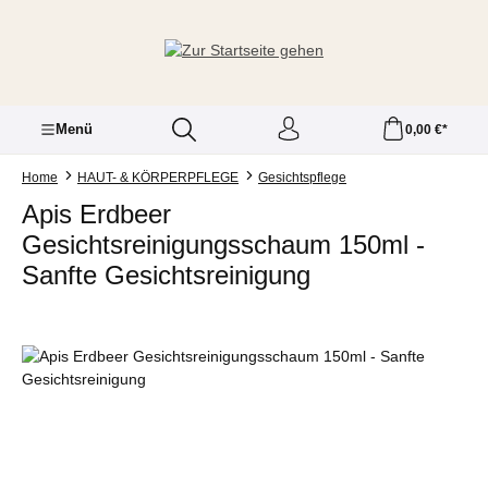
Zum Hauptinhalt springen
Menü
0,00 €*
Home
HAUT- & KÖRPERPFLEGE
Gesichtspflege
Apis Erdbeer
Gesichtsreinigungsschaum 150ml -
Sanfte Gesichtsreinigung
Bildergalerie überspringen