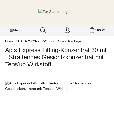
Zum Hauptinhalt springen
Menü
0,00 €*
Home
HAUT- & KÖRPERPFLEGE
Gesichtspflege
Apis Express Lifting-Konzentrat 30 ml
- Straffendes Gesichtskonzentrat mit
Tens'up Wirkstoff
Bildergalerie überspringen