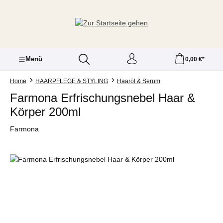
Zum Hauptinhalt springen
Menü
0,00 €*
Home
HAARPFLEGE & STYLING
Haaröl & Serum
Farmona Erfrischungsnebel Haar &
Körper 200ml
Farmona
Bildergalerie überspringen