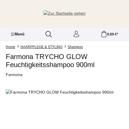
Zum Hauptinhalt springen
Menü
0,00 €*
Home
HAARPFLEGE & STYLING
Shampoo
Farmona TRYCHO GLOW
Feuchtigkeitsshampoo 900ml
Farmona
Bildergalerie überspringen