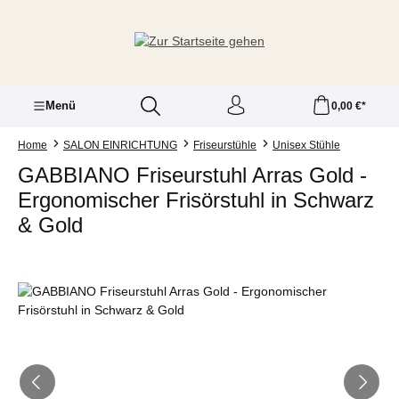
Zum Hauptinhalt springen
Menü
0,00 €*
Home
SALON EINRICHTUNG
Friseurstühle
Unisex Stühle
GABBIANO Friseurstuhl Arras Gold -
Ergonomischer Frisörstuhl in Schwarz
& Gold
Bildergalerie überspringen