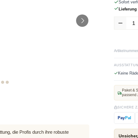
Sofort verf
Lieferung 
Produkt Anz
Artikelnummer
AUSSTATTU
Keine Räde
Paket & S
passend 
SICHERE 
Pay
Pal
tung, die Profis durch ihre robuste
Unsicher,