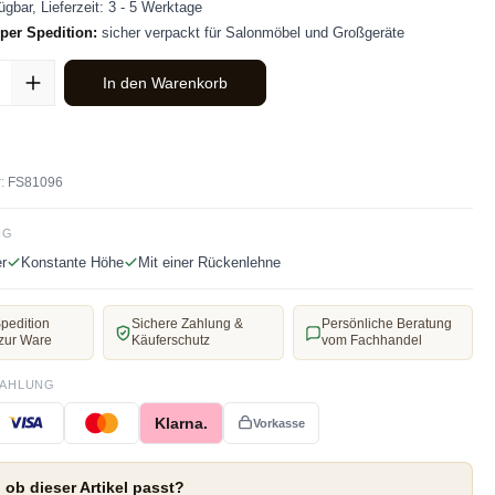
ügbar, Lieferzeit: 3 - 5 Werktage
per Spedition:
sicher verpackt für Salonmöbel und Großgeräte
ahl: Gib den gewünschten Wert ein oder benutze die Schaltflächen u
In den Warenkorb
:
FS81096
NG
r
Konstante Höhe
Mit einer Rückenlehne
pedition
Sichere Zahlung &
Persönliche Beratung
zur Ware
Käuferschutz
vom Fachhandel
ZAHLUNG
Klarna.
Vorkasse
 ob dieser Artikel passt?