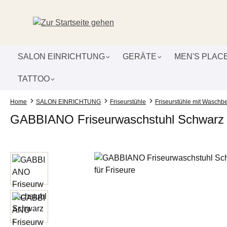
um Hauptinhalt springen
Zur Suche springen
Zur Hauptnavigation springen
SALON EINRICHTUNG
GERÄTE
MEN'S PLAC
TATTOO
Home
SALON EINRICHTUNG
Friseurstühle
Friseurstühle mit Waschb
GABBIANO Friseurwaschstuhl Schwarz -
Bildergalerie überspringen