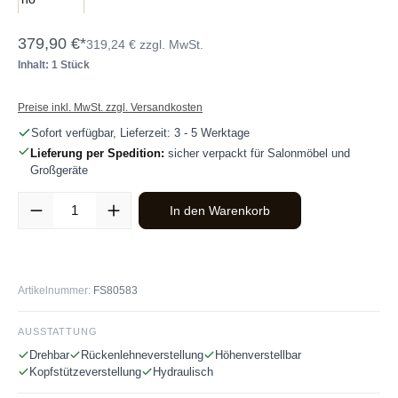
379,90 €*
319,24 € zzgl. MwSt.
Inhalt: 1 Stück
Preise inkl. MwSt. zzgl. Versandkosten
Sofort verfügbar, Lieferzeit: 3 - 5 Werktage
Lieferung per Spedition:
sicher verpackt für Salonmöbel und
Großgeräte
Produkt Anzahl: Gib den gewünschten Wert ein oder benutze die Sc
In den Warenkorb
Artikelnummer:
FS80583
AUSSTATTUNG
Drehbar
Rückenlehneverstellung
Höhenverstellbar
Kopfstützeverstellung
Hydraulisch