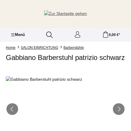
Zum Hauptinhalt springen
Menü
0,00 €*
Home
SALON EINRICHTUNG
Barberstühle
Gabbiano Barberstuhl patrizio schwarz
Bildergalerie überspringen