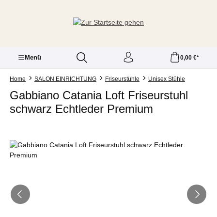
Zum Hauptinhalt springen
Menü
0,00 €*
Home
SALON EINRICHTUNG
Friseurstühle
Unisex Stühle
Gabbiano Catania Loft Friseurstuhl
schwarz Echtleder Premium
Bildergalerie überspringen