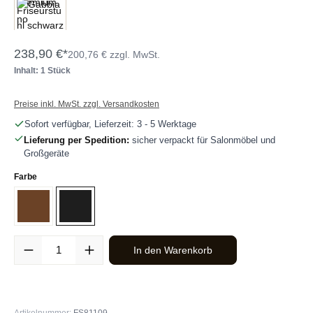
238,90 €*
200,76 € zzgl. MwSt.
Inhalt: 1 Stück
Preise inkl. MwSt. zzgl. Versandkosten
Sofort verfügbar, Lieferzeit: 3 - 5 Werktage
Lieferung per Spedition:
sicher verpackt für Salonmöbel und
Großgeräte
auswählen
Farbe
Braun
Schwarz
Produkt Anzahl: Gib den gewünschten Wert ein oder benutze die Sc
In den Warenkorb
Artikelnummer:
FS81109