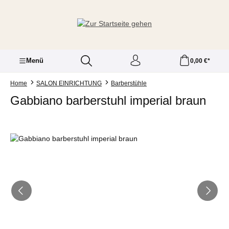
Zum Hauptinhalt springen
Menü
0,00 €*
Home
SALON EINRICHTUNG
Barberstühle
Gabbiano barberstuhl imperial braun
Bildergalerie überspringen