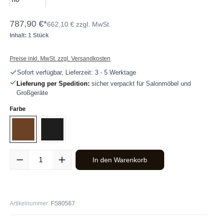
787,90 €*
662,10 € zzgl. MwSt.
Inhalt: 1 Stück
Preise inkl. MwSt. zzgl. Versandkosten
Sofort verfügbar, Lieferzeit: 3 - 5 Werktage
Lieferung per Spedition:
sicher verpackt für Salonmöbel und
Großgeräte
auswählen
Farbe
Braun
Schwarz
Produkt Anzahl: Gib den gewünschten Wert ein oder benutze die Sc
In den Warenkorb
Artikelnummer:
FS80567