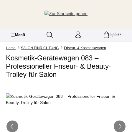
Zum Hauptinhalt springen
Menü
0,00 €*
Home
SALON EINRICHTUNG
Friseur- & Kosmetikwagen
Kosmetik-Gerätewagen 083 –
Professioneller Friseur- & Beauty-
Trolley für Salon
Bildergalerie überspringen