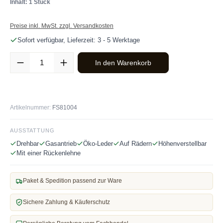
Inhalt: 1 Stück
Preise inkl. MwSt. zzgl. Versandkosten
Sofort verfügbar, Lieferzeit: 3 - 5 Werktage
Produkt Anzahl: Gib den gewünschten Wert ein oder benutze die Sc
In den Warenkorb
Artikelnummer:
FS81004
AUSSTATTUNG
Drehbar
Gasantrieb
Öko-Leder
Auf Rädern
Höhenverstellbar
Mit einer Rückenlehne
Paket & Spedition passend zur Ware
Sichere Zahlung & Käuferschutz