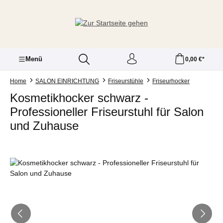
Zum Hauptinhalt springen
Menü
0,00 €*
Home
SALON EINRICHTUNG
Friseurstühle
Friseurhocker
Kosmetikhocker schwarz -
Professioneller Friseurstuhl für Salon
und Zuhause
Bildergalerie überspringen