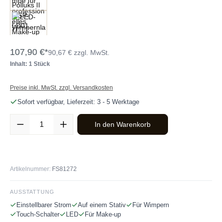
107,90 €*
90,67 € zzgl. MwSt.
Inhalt: 1 Stück
Preise inkl. MwSt. zzgl. Versandkosten
Sofort verfügbar, Lieferzeit: 3 - 5 Werktage
Produkt Anzahl: Gib den gewünschten Wert ein oder benutze die Sc
In den Warenkorb
Artikelnummer:
FS81272
AUSSTATTUNG
Einstellbarer Strom
Auf einem Stativ
Für Wimpern
Touch-Schalter
LED
Für Make-up