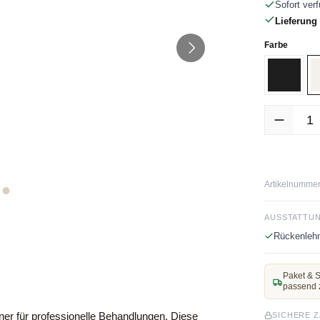
Sofort verf
Lieferung 
auswäh
Farbe
Schwar
Produkt Anz
Artikelnummer
AUSSTATTU
Rückenlehn
Paket & S
passend 
r für professionelle Behandlungen. Diese
SICHERE 