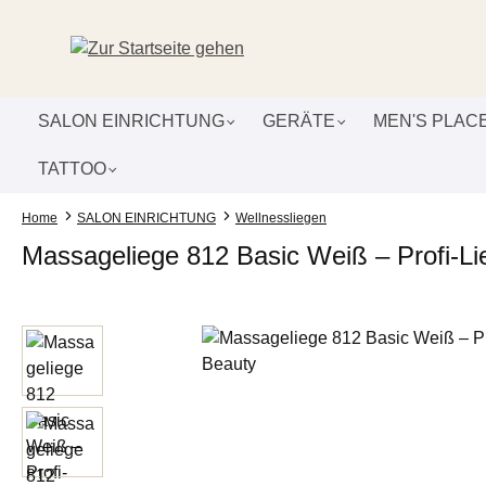
um Hauptinhalt springen
Zur Suche springen
Zur Hauptnavigation springen
SALON EINRICHTUNG
GERÄTE
MEN'S PLAC
TATTOO
Home
SALON EINRICHTUNG
Wellnessliegen
Massageliege 812 Basic Weiß – Profi-Li
Bildergalerie überspringen