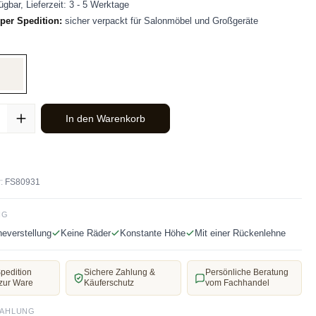
ügbar, Lieferzeit: 3 - 5 Werktage
per Spedition:
sicher verpackt für Salonmöbel und Großgeräte
len
z
Weiß
ahl: Gib den gewünschten Wert ein oder benutze die Schaltflächen u
In den Warenkorb
:
FS80931
NG
everstellung
Keine Räder
Konstante Höhe
Mit einer Rückenlehne
pedition
Sichere Zahlung &
Persönliche Beratung
zur Ware
Käuferschutz
vom Fachhandel
ZAHLUNG