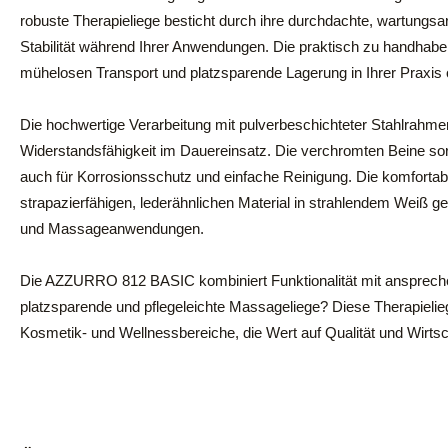
robuste Therapieliege besticht durch ihre durchdachte, wartungs
Stabilität während Ihrer Anwendungen. Die praktisch zu handhab
mühelosen Transport und platzsparende Lagerung in Ihrer Praxis
Die hochwertige Verarbeitung mit pulverbeschichteter Stahlrahmen
Widerstandsfähigkeit im Dauereinsatz. Die verchromten Beine sor
auch für Korrosionsschutz und einfache Reinigung. Die komfortabl
strapazierfähigen, lederähnlichen Material in strahlendem Weiß gep
und Massageanwendungen.
Die AZZURRO 812 BASIC kombiniert Funktionalität mit anspreche
platzsparende und pflegeleichte Massageliege? Diese Therapieliege
Kosmetik- und Wellnessbereiche, die Wert auf Qualität und Wirtsch