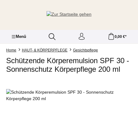
Zum Hauptinhalt springen
Menü
0,00 €*
Home
HAUT- & KÖRPERPFLEGE
Gesichtspflege
Schützende Körperemulsion SPF 30 -
Sonnenschutz Körperpflege 200 ml
Bildergalerie überspringen