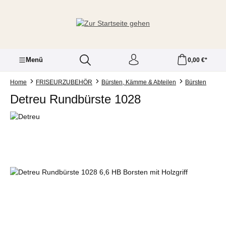
Zum Hauptinhalt springen
Menü
0,00 €*
Home
FRISEURZUBEHÖR
Bürsten, Kämme & Abteilen
Bürsten
Detreu Rundbürste 1028
Bildergalerie überspringen