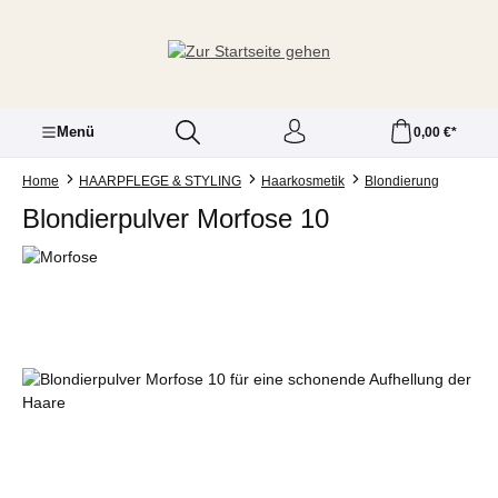
Zum Hauptinhalt springen
Menü
0,00 €*
Home
HAARPFLEGE & STYLING
Haarkosmetik
Blondierung
Blondierpulver Morfose 10
Bildergalerie überspringen