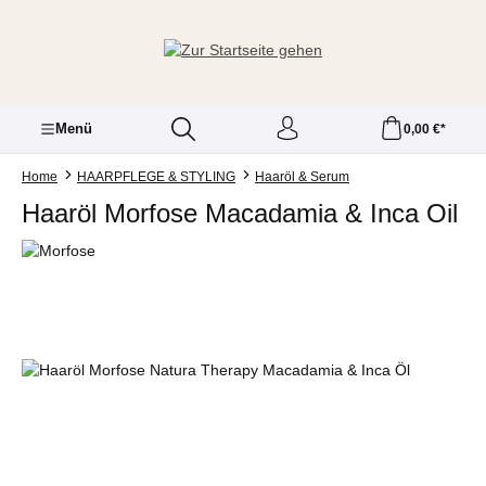
Zum Hauptinhalt springen
Menü
0,00 €*
Home
HAARPFLEGE & STYLING
Haaröl & Serum
Haaröl Morfose Macadamia & Inca Oil
Bildergalerie überspringen