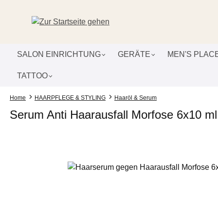
um Hauptinhalt springen
Zur Suche springen
Zur Hauptnavigation springen
SALON EINRICHTUNG
GERÄTE
MEN'S PLAC
TATTOO
Home
HAARPFLEGE & STYLING
Haaröl & Serum
Serum Anti Haarausfall Morfose 6x10 ml
Bildergalerie überspringen