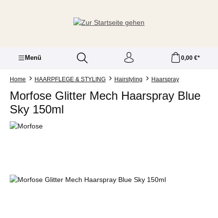
Zum Hauptinhalt springen
Menü
0,00 €*
Home
HAARPFLEGE & STYLING
Hairstyling
Haarspray
Morfose Glitter Mech Haarspray Blue
Sky 150ml
Bildergalerie überspringen