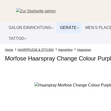
um Hauptinhalt springen
Zur Suche springen
Zur Hauptnavigation springen
SALON EINRICHTUNG
GERÄTE
MEN'S PLAC
TATTOO
Home
HAARPFLEGE & STYLING
Hairstyling
Haarspray
Morfose Haarspray Change Colour Purpl
Bildergalerie überspringen