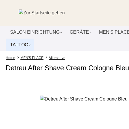
um Hauptinhalt springen
Zur Suche springen
Zur Hauptnavigation springen
SALON EINRICHTUNG
GERÄTE
MEN'S PLAC
TATTOO
Home
MEN'S PLACE
Aftershave
Detreu After Shave Cream Cologne Bleu
Bildergalerie überspringen