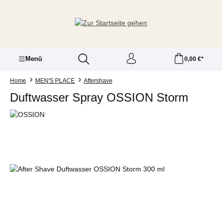
Zum Hauptinhalt springen
Menü
0,00 €*
Home
MEN'S PLACE
Aftershave
Duftwasser Spray OSSION Storm
Bildergalerie überspringen