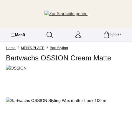
Zum Hauptinhalt springen
Menü
0,00 €*
Home
MEN'S PLACE
Bart Styling
Bartwachs OSSION Cream Matte
Bildergalerie überspringen