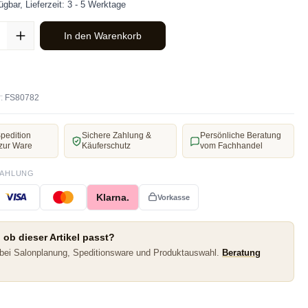
ügbar, Lieferzeit: 3 - 5 Werktage
ahl: Gib den gewünschten Wert ein oder benutze die Schaltflächen u
In den Warenkorb
:
FS80782
pedition
Sichere Zahlung &
Persönliche Beratung
zur Ware
Käuferschutz
vom Fachhandel
ZAHLUNG
Klarna.
Vorkasse
 ob dieser Artikel passt?
 bei Salonplanung, Speditionsware und Produktauswahl.
Beratung