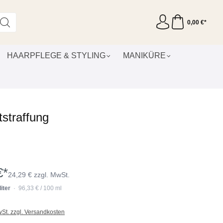
0,00 €*
HAARPFLEGE & STYLING
MANIKÜRE
tstraffung
€*
24,29 € zzgl. MwSt.
liter
· 96,33 € / 100 ml
wSt. zzgl. Versandkosten