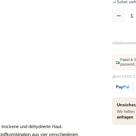
Sofort verf
Produkt Anz
Artikelnummer
Paket & S
passend 
SICHERE 
Pay
Pal
Unsicher,
Wir helfen
anfragen
 trockene und dehydrierte Haut.
stoffkombination aus vier verschiedenen