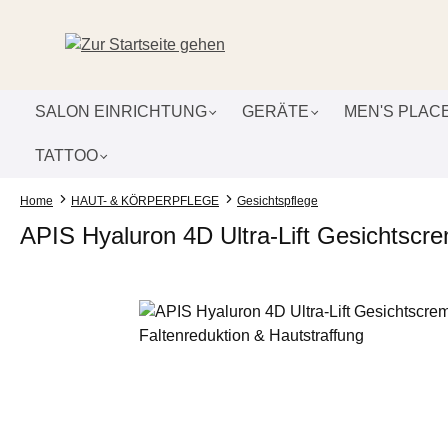
um Hauptinhalt springen
Zur Suche springen
Zur Hauptnavigation springen
SALON EINRICHTUNG
GERÄTE
MEN'S PLAC
TATTOO
Home
HAUT- & KÖRPERPFLEGE
Gesichtspflege
APIS Hyaluron 4D Ultra-Lift Gesichtscre
Bildergalerie überspringen