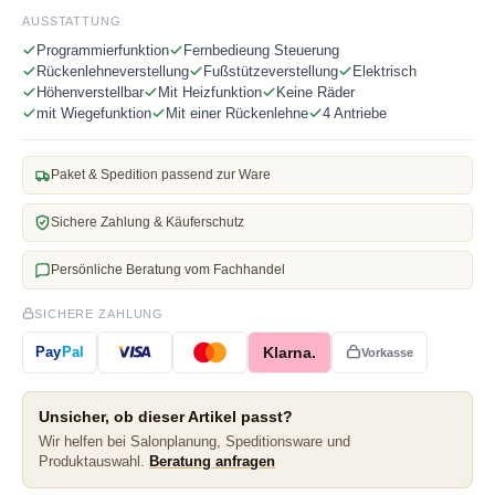
AUSSTATTUNG
Programmierfunktion
Fernbedieung Steuerung
Rückenlehneverstellung
Fußstützeverstellung
Elektrisch
Höhenverstellbar
Mit Heizfunktion
Keine Räder
mit Wiegefunktion
Mit einer Rückenlehne
4 Antriebe
Paket & Spedition passend zur Ware
Sichere Zahlung & Käuferschutz
Persönliche Beratung vom Fachhandel
SICHERE ZAHLUNG
Klarna.
Pay
Pal
Vorkasse
Unsicher, ob dieser Artikel passt?
Wir helfen bei Salonplanung, Speditionsware und
Produktauswahl.
Beratung anfragen