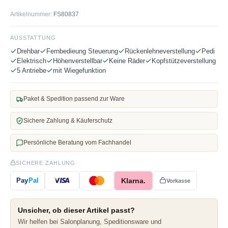
Artikelnummer:
FS80837
AUSSTATTUNG
Drehbar
Fernbedieung Steuerung
Rückenlehneverstellung
Pedi
Elektrisch
Höhenverstellbar
Keine Räder
Kopfstützeverstellung
5 Antriebe
mit Wiegefunktion
Paket & Spedition passend zur Ware
Sichere Zahlung & Käuferschutz
Persönliche Beratung vom Fachhandel
SICHERE ZAHLUNG
Klarna.
Pay
Pal
Vorkasse
Unsicher, ob dieser Artikel passt?
Wir helfen bei Salonplanung, Speditionsware und