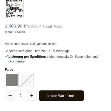
1.606,90 €*
1.350,34 € zzgl. MwSt.
Inhalt: 1 Stück
Preise inkl. MwSt. zzgl. Versandkosten
Sofort verfügbar, Lieferzeit: 3 - 5 Werktage
Lieferung per Spedition:
sicher verpackt für Salonmöbel und
Großgeräte
auswählen
Farbe
Grau
Weiß
(Diese Option ist zurzeit nicht verfügbar.)
Produkt Anzahl: Gib den gewünschten Wert ein oder benutze die Sc
In den Warenkorb