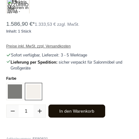
1.586,90 €*
1.333,53 € zzgl. MwSt.
Inhalt: 1 Stück
Preise inkl. MwSt. zzgl. Versandkosten
Sofort verfügbar, Lieferzeit: 3 - 5 Werktage
Lieferung per Spedition:
sicher verpackt für Salonmöbel und
Großgeräte
auswählen
Farbe
Grau
Weiß
Produkt Anzahl: Gib den gewünschten Wert ein oder benutze die Sc
In den Warenkorb
Artikelnummer:
FS80831