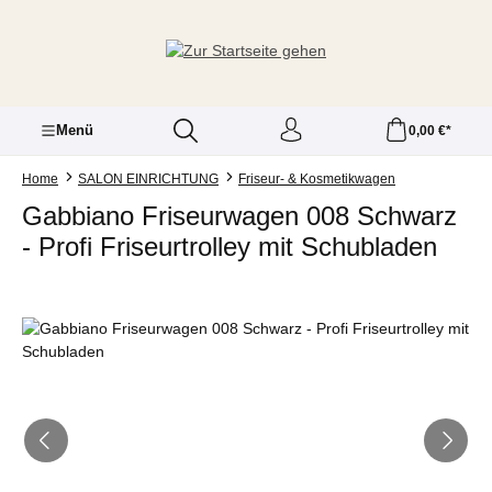
Zum Hauptinhalt springen
Menü
0,00 €*
Home
SALON EINRICHTUNG
Friseur- & Kosmetikwagen
Gabbiano Friseurwagen 008 Schwarz
- Profi Friseurtrolley mit Schubladen
Bildergalerie überspringen