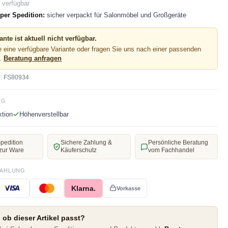
 verfügbar
per Spedition:
sicher verpackt für Salonmöbel und Großgeräte
ante ist aktuell nicht verfügbar.
 eine verfügbare Variante oder fragen Sie uns nach einer passenden
e.
Beratung anfragen
:
FS80934
NG
ktion
Höhenverstellbar
pedition
Sichere Zahlung &
Persönliche Beratung
zur Ware
Käuferschutz
vom Fachhandel
ZAHLUNG
Klarna.
Vorkasse
 ob dieser Artikel passt?