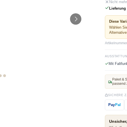
Nicht mehr
Lieferung 
Diese Vari
Wählen Sie
Alternativ
Artikelnummer
AUSSTATTU
Mit Faltfun
Paket & S
passend 
SICHERE 
Pay
Pal
Unsicher,