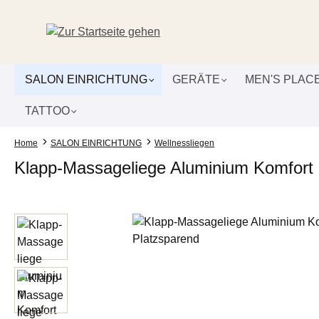
um Hauptinhalt springen
Zur Suche springen
Zur Hauptnavigation springen
SALON EINRICHTUNG
GERÄTE
MEN'S PLAC
TATTOO
Home
SALON EINRICHTUNG
Wellnessliegen
Klapp-Massageliege Aluminium Komfort 2
Bildergalerie überspringen