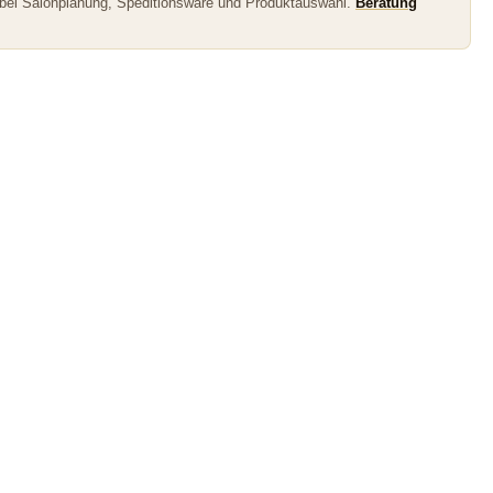
 bei Salonplanung, Speditionsware und Produktauswahl.
Beratung