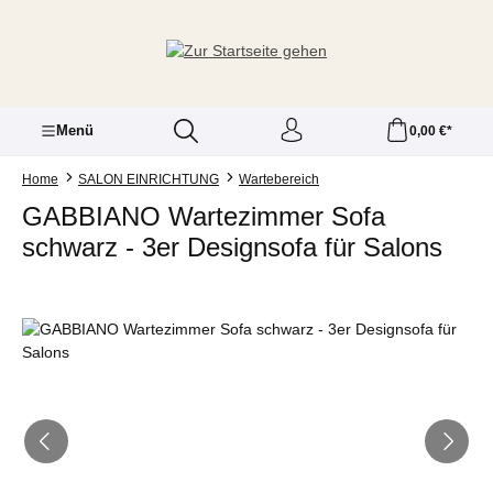
Zum Hauptinhalt springen
Menü
0,00 €*
Home
SALON EINRICHTUNG
Wartebereich
GABBIANO Wartezimmer Sofa
schwarz - 3er Designsofa für Salons
Bildergalerie überspringen