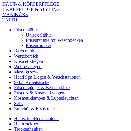
HAUT- & KÖRPERPFLEGE
HAARPFLEGE & STYLING
MANIKÜRE
TATTOO
Friseurstühle
Unisex Stühle
Friseurstühle mit Waschbecken
Friseurhocker
Barberstühle
Wartebereich
Kosmetikliegen
Wellnessliegen
Massagesessel
Head Spa Liegen & Waschstationen
Salon Arbeitstische
Friseurspiegel & Bedienplätze
Friseur- & Kosmetikwagen
Kosmetiklampen & Lupenleuchten
Set's
Zubehör & Ersatzteile
Haarschneidemaschinen
Haartrockner
Trockenhauben