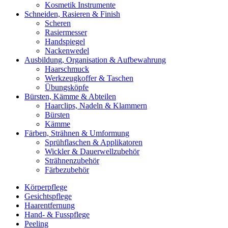
Kosmetik Instrumente
Schneiden, Rasieren & Finish
Scheren
Rasiermesser
Handspiegel
Nackenwedel
Ausbildung, Organisation & Aufbewahrung
Haarschmuck
Werkzeugkoffer & Taschen
Übungsköpfe
Bürsten, Kämme & Abteilen
Haarclips, Nadeln & Klammern
Bürsten
Kämme
Färben, Strähnen & Umformung
Sprühflaschen & Applikatoren
Wickler & Dauerwellzubehör
Strähnenzubehör
Färbezubehör
Körperpflege
Gesichtspflege
Haarentfernung
Hand- & Fusspflege
Peeling