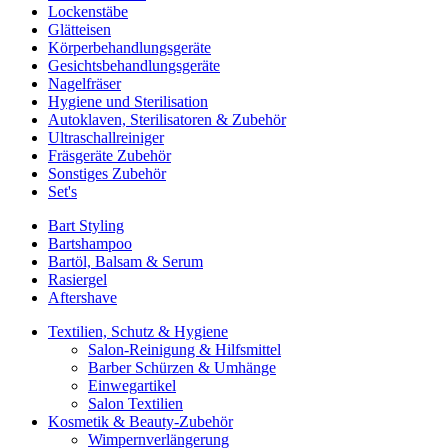
Lockenstäbe
Glätteisen
Körperbehandlungsgeräte
Gesichtsbehandlungsgeräte
Nagelfräser
Hygiene und Sterilisation
Autoklaven, Sterilisatoren & Zubehör
Ultraschallreiniger
Fräsgeräte Zubehör
Sonstiges Zubehör
Set's
Bart Styling
Bartshampoo
Bartöl, Balsam & Serum
Rasiergel
Aftershave
Textilien, Schutz & Hygiene
Salon-Reinigung & Hilfsmittel
Barber Schürzen & Umhänge
Einwegartikel
Salon Textilien
Kosmetik & Beauty-Zubehör
Wimpernverlängerung