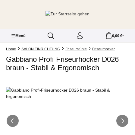
Zum Hauptinhalt springen
Menü
0,00 €*
Home
SALON EINRICHTUNG
Friseurstühle
Friseurhocker
Gabbiano Profi-Friseurhocker D026
braun - Stabil & Ergonomisch
Bildergalerie überspringen