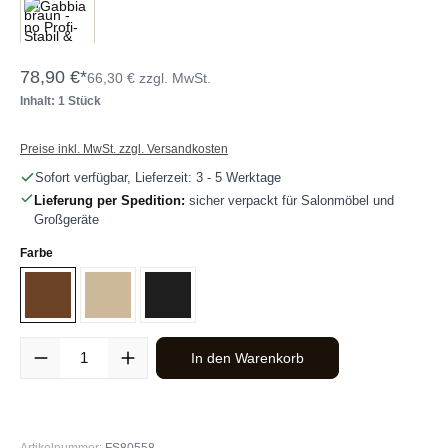
78,90 €*
66,30 € zzgl. MwSt.
Inhalt: 1 Stück
Preise inkl. MwSt. zzgl. Versandkosten
Sofort verfügbar, Lieferzeit: 3 - 5 Werktage
Lieferung per Spedition:
sicher verpackt für Salonmöbel und
Großgeräte
auswählen
Farbe
Braun
Grau-Beige
Schwarz
Produkt Anzahl: Gib den gewünschten Wert ein oder benutze die Sc
In den Warenkorb
Artikelnummer:
FS80558