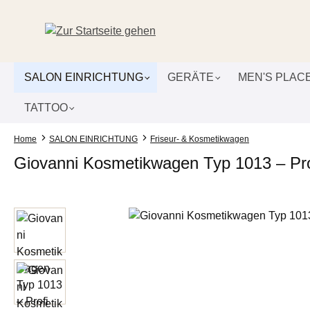
um Hauptinhalt springen
Zur Suche springen
Zur Hauptnavigation springen
SALON EINRICHTUNG
GERÄTE
MEN'S PLAC
TATTOO
Home
SALON EINRICHTUNG
Friseur- & Kosmetikwagen
Giovanni Kosmetikwagen Typ 1013 – Pro
Bildergalerie überspringen