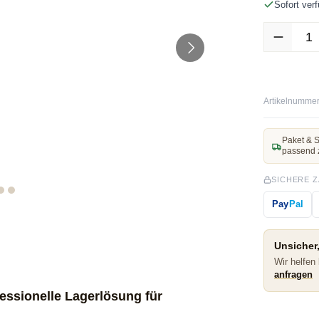
Sofort verf
Produkt Anz
Artikelnummer
Paket & S
passend 
SICHERE 
Pay
Pal
Unsicher,
Wir helfen
anfragen
ssionelle Lagerlösung für