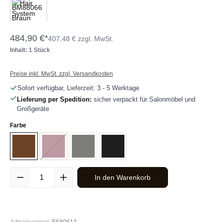
484,90 €*
407,48 € zzgl. MwSt.
Inhalt: 1 Stück
Preise inkl. MwSt. zzgl. Versandkosten
Sofort verfügbar, Lieferzeit: 3 - 5 Werktage
Lieferung per Spedition:
sicher verpackt für Salonmöbel und
Großgeräte
auswählen
Farbe
Braun
Burgund
(Diese Option ist zurzeit nicht verfügbar.)
Grau
Schwarz
Produkt Anzahl: Gib den gewünschten Wert ein oder benutze die Sc
In den Warenkorb
Artikelnummer:
FS80613