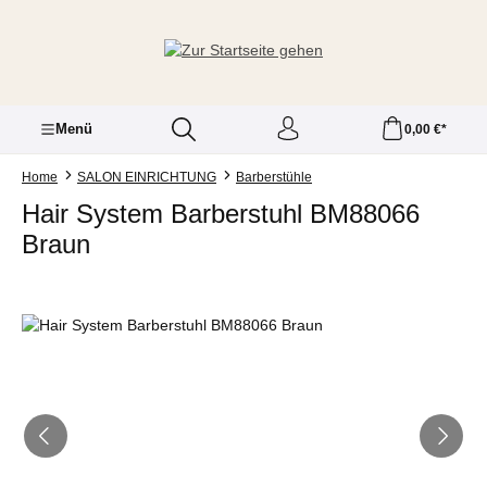
Zum Hauptinhalt springen
Menü
0,00 €*
Home
SALON EINRICHTUNG
Barberstühle
Hair System Barberstuhl BM88066
Braun
Bildergalerie überspringen