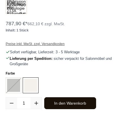
787,90 €*
662,10 € zzgl. MwSt.
Inhalt: 1 Stück
Preise inkl. MwSt. zzgl. Versandkosten
Sofort verfügbar, Lieferzeit: 3 - 5 Werktage
Lieferung per Spedition:
sicher verpackt für Salonmöbel und
Großgeräte
auswählen
Farbe
Grau
(Diese Option ist zurzeit nicht verfügbar.)
Weiß
Produkt Anzahl: Gib den gewünschten Wert ein oder benutze die Sc
In den Warenkorb