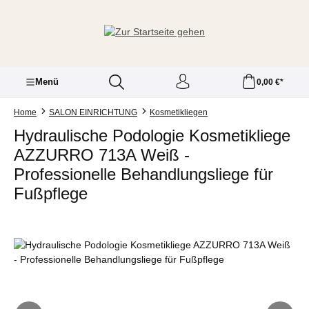
Zum Hauptinhalt springen
Menü
0,00 €*
Home
SALON EINRICHTUNG
Kosmetikliegen
Hydraulische Podologie Kosmetikliege
AZZURRO 713A Weiß -
Professionelle Behandlungsliege für
Fußpflege
Bildergalerie überspringen