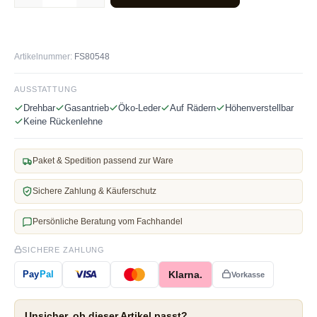
Artikelnummer:
FS80548
AUSSTATTUNG
Drehbar
Gasantrieb
Öko-Leder
Auf Rädern
Höhenverstellbar
Keine Rückenlehne
Paket & Spedition passend zur Ware
Sichere Zahlung & Käuferschutz
Persönliche Beratung vom Fachhandel
SICHERE ZAHLUNG
Klarna.
Pay
Pal
Vorkasse
Unsicher, ob dieser Artikel passt?