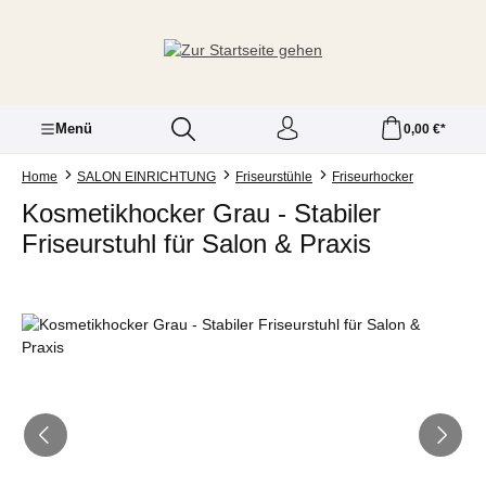
Zum Hauptinhalt springen
Menü
0,00 €*
Home
SALON EINRICHTUNG
Friseurstühle
Friseurhocker
Kosmetikhocker Grau - Stabiler
Friseurstuhl für Salon & Praxis
Bildergalerie überspringen