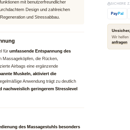
nktionen mit benutzerfreundlicher
SICHERE 
 durchdachtem Design und zahlreichen
Pay
Pal
he Regeneration und Stressabbau.
Unsicher,
Wir helfen
annung
anfragen
l für
umfassende Entspannung des
len Massageköpfen, die Rücken,
ierte Airbags eine ergänzende
annte Muskeln, aktiviert die
Regelmäßige Anwendung trägt zu deutlich
d nachweislich geringerem Stresslevel
edienung des Massagestuhls besonders