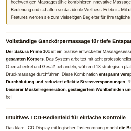
hochwertigen Massagestühle kombinieren innovative Massagefu
Bedienung und schaffen so das ideale Wellness-Erlebnis. Mit
Features werden sie zum vielseitigen Begleiter für Ihre täglic
Vollständige Ganzkörpermassage für tiefe Entsp
Der Sakura Prime 101
ist ein präzise entwickelter Massagesesse
gesamten Körpers
. Das System arbeittet mit acht professionel
Oberschenkel und Gesäß behandeln, während 18 strategisch platz
Druckmassage durchführen. Diese Kombination
entspannt versp
Durchblutung und reduziert effektiv Stressverspannungen
. 
besserer Muskelregeneration, gesteigertem Wohlbefinden un
bei.
Intuitives LCD-Bedienfeld für einfache Kontrolle
Das klare LCD-Display mit logischer Tastenordnung macht
die B