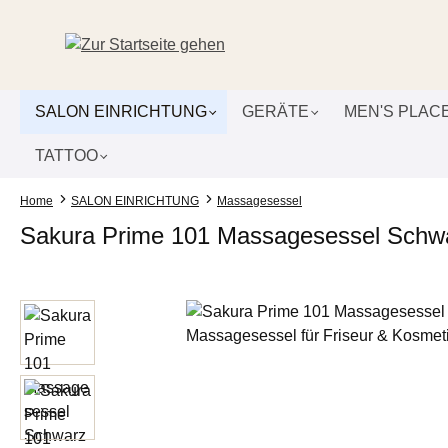
um Hauptinhalt springen
Zur Suche springen
Zur Hauptnavigation springen
SALON EINRICHTUNG
GERÄTE
MEN'S PLAC
TATTOO
Home
SALON EINRICHTUNG
Massagesessel
Sakura Prime 101 Massagesessel Schwar
Bildergalerie überspringen