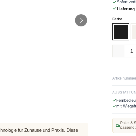
Sofort verf
Lieferung 
auswäh
Farbe
Schwar
Produkt Anz
Artikelnummer
AUSSTATTU
Fernbedieu
mit Wiegef
Paket & S
passend 
nologie für Zuhause und Praxis. Diese