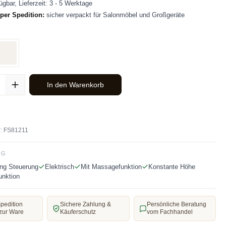
ügbar, Lieferzeit: 3 - 5 Werktage
per Spedition:
sicher verpackt für Salonmöbel und Großgeräte
len
z
Weiß
ahl: Gib den gewünschten Wert ein oder benutze die Schaltflächen u
In den Warenkorb
:
FS81211
NG
ng Steuerung
Elektrisch
Mit Massagefunktion
Konstante Höhe
unktion
pedition
Sichere Zahlung &
Persönliche Beratung
zur Ware
Käuferschutz
vom Fachhandel