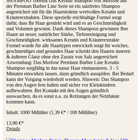
SHAMPOO 1000ml Das Keratin Shampoo von Morfose aus
der Premium Barber Line Serie ist ein salzfreies Shampoo
angereichert mit für die Haarstruktur wertvollen Keratin und
Kräuterextrakten. Diese spezielle reichhaltige Formel sorgt
dafür, dass Ihr Haar gestärkt wird und es an Geschmeidigkeit
und Volumen gewinnt. Dank dieses Shampoos gewinnen Ihre
Haare an neuer, natürlicher Stärke, Tiefenreinigung und
Geschmeidigkeit. wirksames Keratin und Kräuterextrakte
Formel wurde für alle Haartypen entwickelt sorgt für weiches,
geschmeidiges und gesundes Haar schenkt den Haaren inneren
& äußeren Glanz ohne den Zusatz von Salz angereichert
Anwendung: Das Morfose Premium Barber Line Keratin
Shampoo sorgfältig in das nasse Haar einmassieren. 3 - 5
Minuten einwirken lassen, dann gründlich ausspülen. Bei Bedarf
kann der Vorgang wiederholt werden. Hinweis: Das Shampoo
von den Augen fern halten und sicher vor Kleinkindern
aufbewahren. Bei Kontakt mit den Augen gründlich
auswaschen, da es sonst n.a. zu Reizungen der Netzhäute
kommen kann.
Inhalt:
1000 Milliliter
(1,39 €* / 100 Milliliter)
13,90 €*
Details