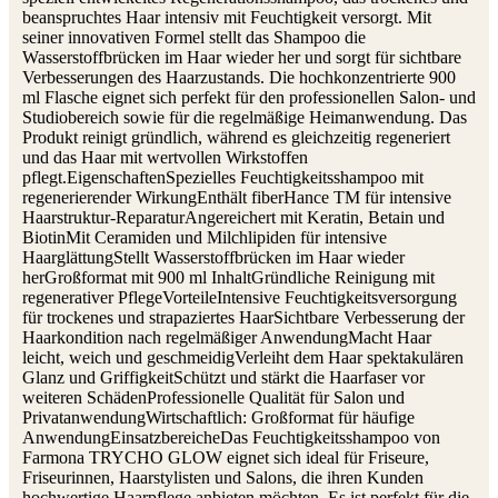
beanspruchtes Haar intensiv mit Feuchtigkeit versorgt. Mit
seiner innovativen Formel stellt das Shampoo die
Wasserstoffbrücken im Haar wieder her und sorgt für sichtbare
Verbesserungen des Haarzustands. Die hochkonzentrierte 900
ml Flasche eignet sich perfekt für den professionellen Salon- und
Studiobereich sowie für die regelmäßige Heimanwendung. Das
Produkt reinigt gründlich, während es gleichzeitig regeneriert
und das Haar mit wertvollen Wirkstoffen
pflegt.EigenschaftenSpezielles Feuchtigkeitsshampoo mit
regenerierender WirkungEnthält fiberHance TM für intensive
Haarstruktur-ReparaturAngereichert mit Keratin, Betain und
BiotinMit Ceramiden und Milchlipiden für intensive
HaarglättungStellt Wasserstoffbrücken im Haar wieder
herGroßformat mit 900 ml InhaltGründliche Reinigung mit
regenerativer PflegeVorteileIntensive Feuchtigkeitsversorgung
für trockenes und strapaziertes HaarSichtbare Verbesserung der
Haarkondition nach regelmäßiger AnwendungMacht Haar
leicht, weich und geschmeidigVerleiht dem Haar spektakulären
Glanz und GriffigkeitSchützt und stärkt die Haarfaser vor
weiteren SchädenProfessionelle Qualität für Salon und
PrivatanwendungWirtschaftlich: Großformat für häufige
AnwendungEinsatzbereicheDas Feuchtigkeitsshampoo von
Farmona TRYCHO GLOW eignet sich ideal für Friseure,
Friseurinnen, Haarstylisten und Salons, die ihren Kunden
hochwertige Haarpflege anbieten möchten. Es ist perfekt für die