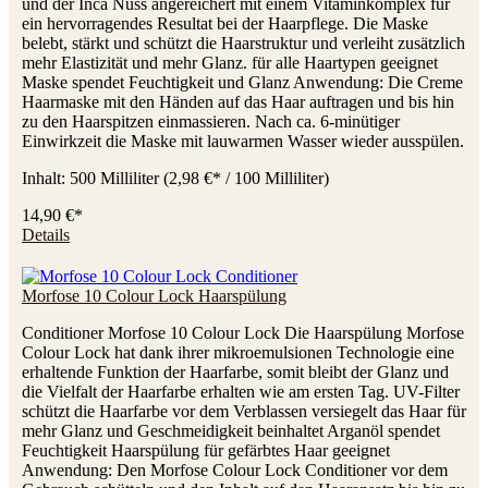
und der Inca Nuss angereichert mit einem Vitaminkomplex für
ein hervorragendes Resultat bei der Haarpflege. Die Maske
belebt, stärkt und schützt die Haarstruktur und verleiht zusätzlich
mehr Elastizität und mehr Glanz. für alle Haartypen geeignet
Maske spendet Feuchtigkeit und Glanz Anwendung: Die Creme
Haarmaske mit den Händen auf das Haar auftragen und bis hin
zu den Haarspitzen einmassieren. Nach ca. 6-minütiger
Einwirkzeit die Maske mit lauwarmen Wasser wieder ausspülen.
Inhalt:
500 Milliliter
(2,98 €* / 100 Milliliter)
14,90 €*
Details
Morfose 10 Colour Lock Haarspülung
Conditioner Morfose 10 Colour Lock Die Haarspülung Morfose
Colour Lock hat dank ihrer mikroemulsionen Technologie eine
erhaltende Funktion der Haarfarbe, somit bleibt der Glanz und
die Vielfalt der Haarfarbe erhalten wie am ersten Tag. UV-Filter
schützt die Haarfarbe vor dem Verblassen versiegelt das Haar für
mehr Glanz und Geschmeidigkeit beinhaltet Arganöl spendet
Feuchtigkeit Haarspülung für gefärbtes Haar geeignet
Anwendung: Den Morfose Colour Lock Conditioner vor dem