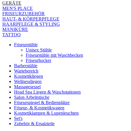
GERÄTE
MEN'S PLACE
FRISEURZUBEHÖR
HAUT- & KÖRPERPFLEGE
HAARPFLEGE & STYLING
MANIKÜRE
TATTOO
Friseurstühle
Unisex Stühle
Friseurstühle mit Waschbecken
Friseurhocker
Barberstühle
Wartebereich
Kosmetikliegen
Wellnessliegen
Massagesessel
Head Spa Liegen & Waschstationen
Salon Arbeitstische
Friseurspiegel & Bedienplätze
Friseur- & Kosmetikwagen
Kosmetiklampen & Lupenleuchten
Set's
Zubehör & Ersatzteile