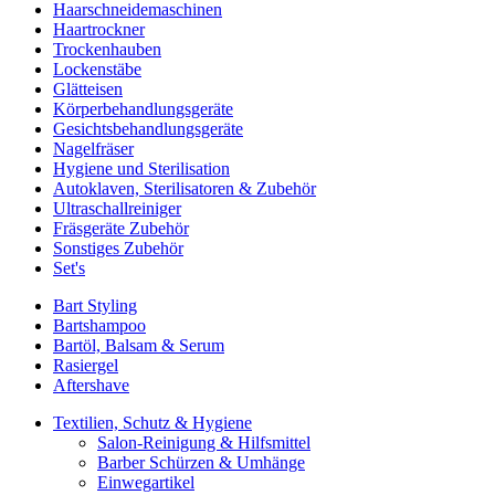
Haarschneidemaschinen
Haartrockner
Trockenhauben
Lockenstäbe
Glätteisen
Körperbehandlungsgeräte
Gesichtsbehandlungsgeräte
Nagelfräser
Hygiene und Sterilisation
Autoklaven, Sterilisatoren & Zubehör
Ultraschallreiniger
Fräsgeräte Zubehör
Sonstiges Zubehör
Set's
Bart Styling
Bartshampoo
Bartöl, Balsam & Serum
Rasiergel
Aftershave
Textilien, Schutz & Hygiene
Salon-Reinigung & Hilfsmittel
Barber Schürzen & Umhänge
Einwegartikel