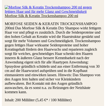
Morfose Silk & Keratin Trockenshampoo 200 ml
MORFOSE SEIDEN & KERATIN TROCKENSHAMPOO
200ml Das Morfose Silk & Keratin Dry Shampoo wirkt fettigem
Haar vor und pflegt es zusätzlich. Durch die Seidenproteine und
den hohen Gehalt an Keratin wird die Haarstruktur gestärkt und
sorgt für mehr Volumen und Geschmeidigkeit. Trockenshampoo
gegen fettiges Haar wirksame Seidenproteine und hoher
Keratingehalt fördern den Haarwuchs und reparieren zugleich
sorgt für weiches, geschmeidiges Haar schenkt den Haaren
inneren & äußeren Glanz bessere Kemmbarkeit nach der
Anwendung eigent sich für alle Haartypen Anwendung:
Spraydose gründlich schütteln und aus einer Entfernung von 30
cm auf die Haarwurzel aufsprühen und in die Kopfhaut
einmassieren und einwirken lassen. Hinweis: Das Shampoo von
den Augen fern halten und sicher vor Kleinkindern
aufbewahren. Bei Kontakt mit den Augen gründlich
auswaschen, da es sonst n.a. zu Reizungen der Netzhäute
kommen kann.
Inhalt:
200 Milliliter
(5,45 €* / 100 Milliliter)