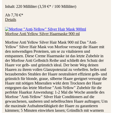
Inhalt:
220 Milliliter
(3,59 €* / 100 Milliliter)
Ab
7,70 €*
Details
Morfose Anti Yellow Silver Haarmaske 900 ml
Morfose Anti Yellow Silver Hair Mask 900 ml Das "Anti-
Yellow" Silver Hair Mask von Morfose versorgt die Haare mit
den notwendigen Proteinen, um se zu vitalisieren und
entspannen. Diese Creme Haarmaske ist das letzte Zubehör in
der Morfose Anti Gelbstich Reihe und schließt den Schutz der
Haare vor gelb- und grünstich ideal. Der beste Weg deinen
Haaren zu ihrem vollen Glanzpotenzial zu verhelfen. helles und
bezauberndes Strahlen der Haare neutralisiert effizient gelb- und
grünstich für blonde, graue, silberne Haare geeignet versorgt die
Haare mit nötigen Mineralien wirkt dem Trocknen der Haare
entgegnen das letzte Morfose "Anti-Yellow" Zubehör für die
perfekte Haarkur Anwendung: 1-2 Mal die Woche anstelle des
Morfose "Anti-Yellow" Silver Hair Conditioners auf die
gewaschenen, sauberen und nebelfeuchten Haare auftragen; Um
die maximale Aufnahmefähigkeit der Haare zu garantieren
kämmen; 5 Minuten einwirken lassen; Gründlich mit warmem