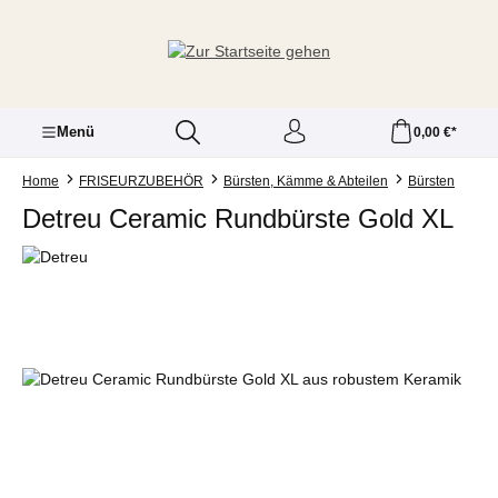
Zum Hauptinhalt springen
Menü
0,00 €*
Home
FRISEURZUBEHÖR
Bürsten, Kämme & Abteilen
Bürsten
Detreu Ceramic Rundbürste Gold XL
Bildergalerie überspringen